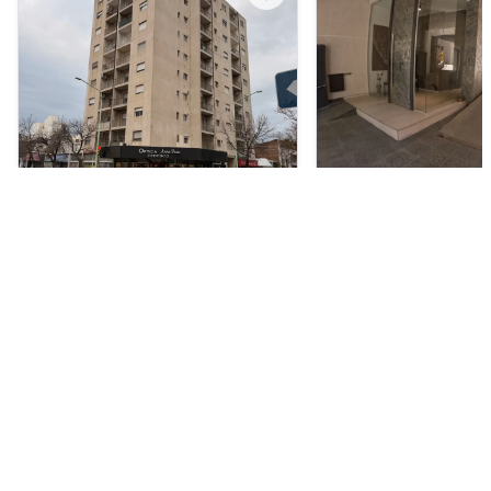
Departamento en Alquiler
Departamento en Alquil
ARS 550.000
USD 850
Fitz Roy 206, Centro, Bahía Blanca
Sarmiento 536, Centro,
1
1
52 m²
2
2
90 m²