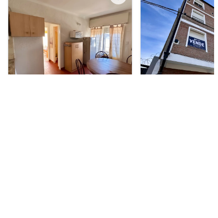
Departamento en Venta
Departamento en Vent
USD 46.000
USD 53.000
San Martin 332, Monte Hermoso
Guatemala 436, Univers
Blanca
2
1
41 m²
1
1
31 m²