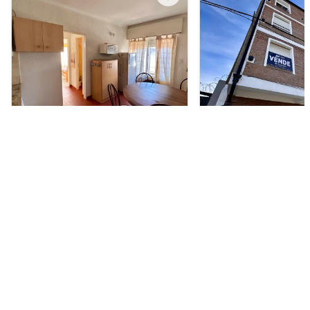
Departamento en Venta
Departamento en Vent
USD 46.000
USD 53.000
San Martin 332, Monte Hermoso
Guatemala 436, Univers
Blanca
2
1
41 m²
1
1
31 m²