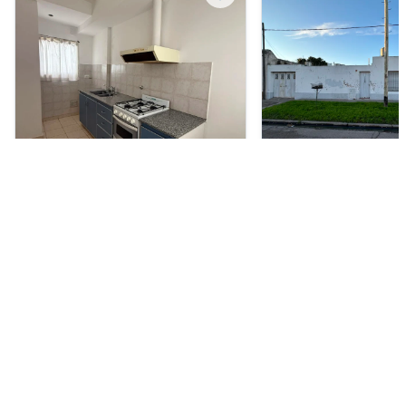
Departamento en Venta
Casa en Alquiler
USD 60.000
ARS 750.000
primera junta 523, Bahía Blanca
Misiones 1100, San Mart
Blanca
1
1
38 m²
21 años
2
1