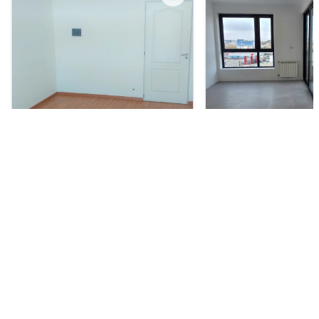
Oficina en Alquiler
Departamento en Alquil
ARS 700.000
ARS 1.100.000
gorriti 54, centro, Bahía Blanca
GENERAL PAZ 498, CE
Blanca
40 m²
1